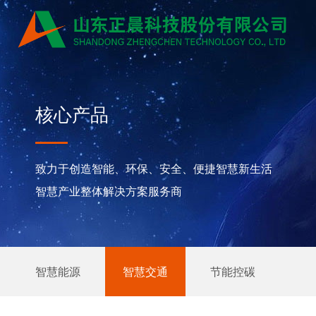
核心产品
致力于创造智能、环保、安全、便捷智慧新生活
智慧产业整体解决方案服务商
智慧能源
智慧交通
节能控碳