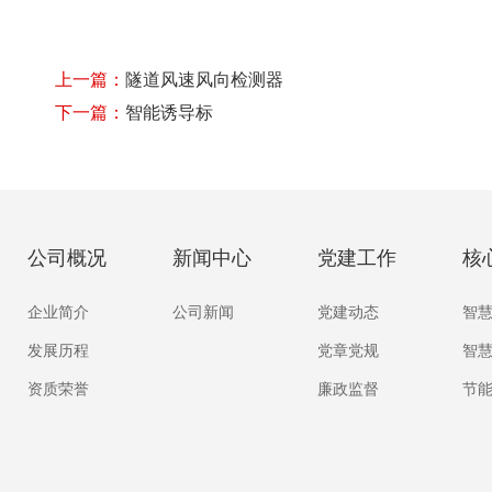
上一篇：
隧道风速风向检测器
下一篇：
智能诱导标
公司概况
新闻中心
党建工作
核
企业简介
公司新闻
党建动态
智
发展历程
党章党规
智
资质荣誉
廉政监督
节