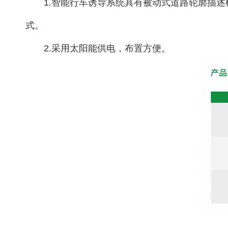
1.智能行车诱导系统具有被动式道路轮廓描
式。
2.采用太阳能供电，布置方便。